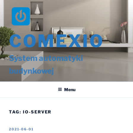
Przejdź
do
treści
COMEXIO
System automatyki
budynkowej
Menu
TAG:
IO-SERVER
OPUBLIKOWANE
2021-06-01